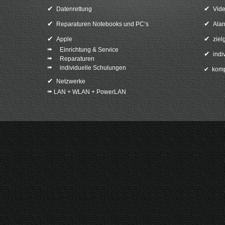
✔
✔
Datenrettung
Vid
✔
✔
Reparaturen Notebooks und PC‘s
Ala
✔
✔
Apple
ziel
➠
Einrichtung & Service
✔
indi
➠
Reparaturen
➠
individuelle Schulungen
✔
komp
✔
Netzwerke
➠
LAN + WLAN + PowerLAN